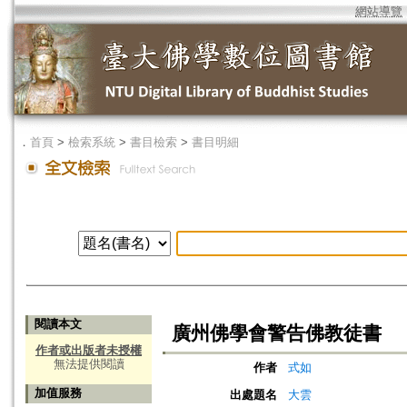
網站導覽
．
首頁
>
檢索系統
>
書目檢索
>
書目明細
閱讀本文
廣州佛學會警告佛教徒書
作者或出版者未授權
無法提供閱讀
作者
式如
加值服務
出處題名
大雲