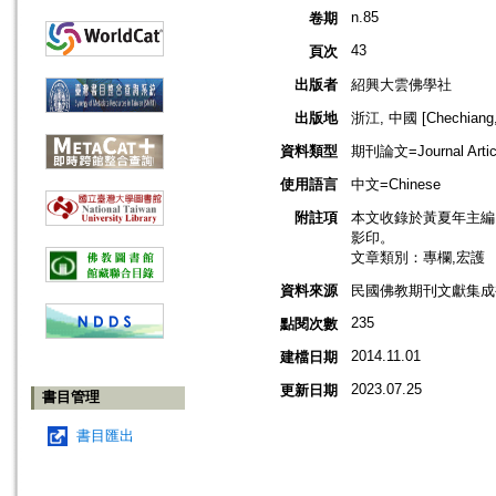
n.85
卷期
43
頁次
出版者
紹興大雲佛學社
出版地
浙江, 中國 [Chechiang,
資料類型
期刊論文=Journal Artic
使用語言
中文=Chinese
附註項
本文收錄於黃夏年主編，2
影印。
文章類別：專欄,宏護
資料來源
民國佛教期刊文獻集成補編
235
點閱次數
2014.11.01
建檔日期
2023.07.25
更新日期
書目管理
書目匯出