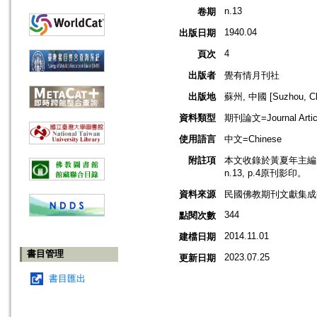
n.13
卷期
1940.04
出版日期
4
頁次
出版者
覺有情月刊社
出版地
蘇州, 中國 [Suzhou, Ch
資料類型
期刊論文=Journal Artic
使用語言
中文=Chinese
附註項
本文收錄於黃夏年主編，2
n.13, p.4原刊影印。
資料來源
民國佛教期刊文獻集成補編
344
點閱次數
2014.11.01
建檔日期
書目管理
2023.07.25
更新日期
書目匯出