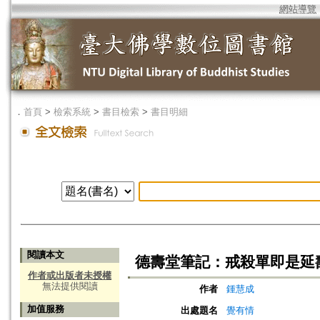
網站導覽
．
首頁
>
檢索系統
>
書目檢索
>
書目明細
閱讀本文
德壽堂筆記：戒殺單即是延
作者或出版者未授權
無法提供閱讀
作者
鍾慧成
加值服務
出處題名
覺有情