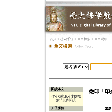
．
首頁
>
檢索系統
>
書目檢索
>
書目明細
閱讀本文
徵印「印
作者或出版者未授權
無法提供閱讀
加值服務
出處