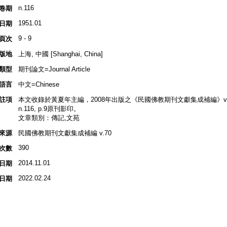
n.116
卷期
1951.01
日期
9 - 9
頁次
版地
上海, 中國 [Shanghai, China]
類型
期刊論文=Journal Article
語言
中文=Chinese
註項
本文收錄於黃夏年主編，2008年出版之《民國佛教期刊文獻集成補編》v.70, 
n.116, p.9原刊影印。
文章類別：傳記,文苑
來源
民國佛教期刊文獻集成補編 v.70
390
次數
2014.11.01
日期
2022.02.24
日期