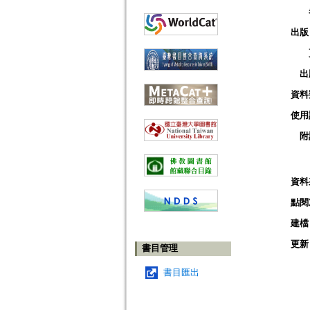
出版
出
資料
使用
附
資料
點閱
建檔
更新
書目管理
書目匯出