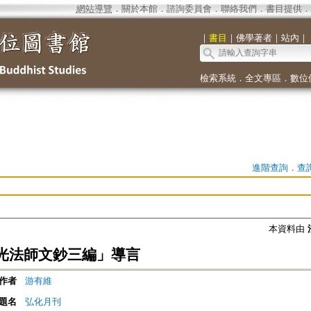
網站導覽
．
關於本館
．
諮詢委員會
．
聯絡我們
．
書目提供
．
｜
書目
｜
佛學著者
｜
站內
｜
檢索系統
．
全文專區
．
數位
進階查詢
．
查
本資料由
光法師文鈔三編」導言
作者
游有維
題名
弘化月刊