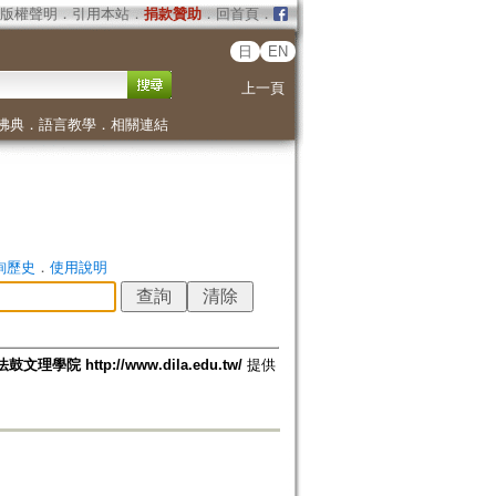
版權聲明
．
引用本站
．
捐款贊助
．
回首頁
．
日
EN
上一頁
佛典
．
語言教學
．
相關連結
詢歷史
．
使用說明
法鼓文理學院 http://www.dila.edu.tw/
提供