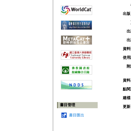
出版
出
出
資料
使用
附
資料
點閱
建檔
書目管理
更新
書目匯出