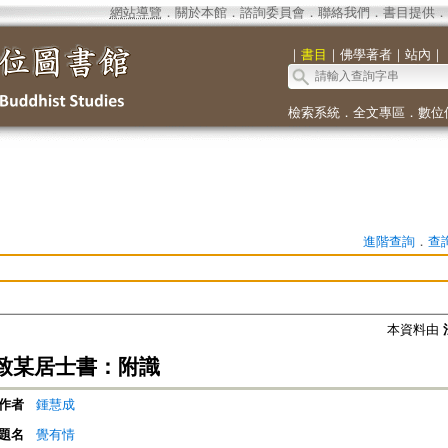
網站導覽
．
關於本館
．
諮詢委員會
．
聯絡我們
．
書目提供
．
｜
書目
｜
佛學著者
｜
站內
｜
檢索系統
．
全文專區
．
數位
進階查詢
．
查
本資料由
致某居士書：附識
作者
鍾慧成
題名
覺有情