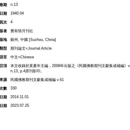
n.13
卷期
1940.04
日期
4
頁次
版者
覺有情月刊社
版地
蘇州, 中國 [Suzhou, China]
類型
期刊論文=Journal Article
語言
中文=Chinese
註項
本文收錄於黃夏年主編，2008年出版之《民國佛教期刊文獻集成補編》v.61, 
n.13, p.4原刊影印。
來源
民國佛教期刊文獻集成補編 v.61
330
次數
2014.11.01
日期
2023.07.25
日期