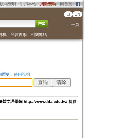
版權聲明
．
引用本站
．
捐款贊助
．
回首頁
．
日
EN
上一頁
佛典
．
語言教學
．
相關連結
詢歷史
．
使用說明
法鼓文理學院 http://www.dila.edu.tw/
提供