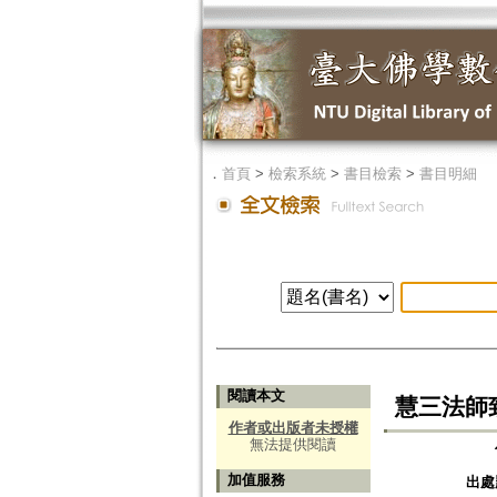
．
首頁
>
檢索系統
>
書目檢索
>
書目明細
閱讀本文
慧三法師
作者或出版者未授權
無法提供閱讀
加值服務
出處