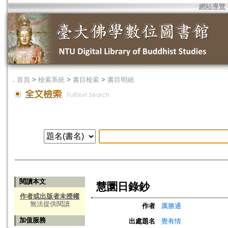
網站導覽
．
首頁
>
檢索系統
>
書目檢索
>
書目明細
閱讀本文
慧圜日錄鈔
作者或出版者未授權
無法提供閱讀
作者
厲勝通
加值服務
出處題名
覺有情