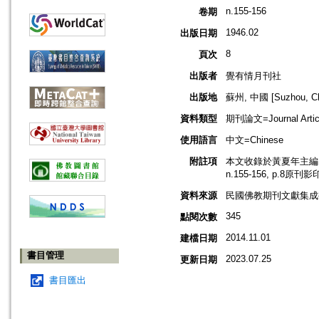
n.155-156
卷期
1946.02
出版日期
8
頁次
出版者
覺有情月刊社
出版地
蘇州, 中國 [Suzhou, Ch
資料類型
期刊論文=Journal Artic
使用語言
中文=Chinese
附註項
本文收錄於黃夏年主編，2
n.155-156, p.8原刊
資料來源
民國佛教期刊文獻集成補編
345
點閱次數
2014.11.01
建檔日期
書目管理
2023.07.25
更新日期
書目匯出