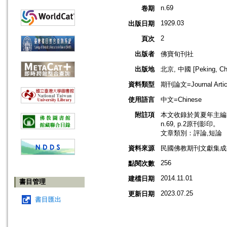
n.69
卷期
1929.03
出版日期
2
頁次
出版者
佛寶旬刊社
出版地
北京, 中國 [Peking, Ch
資料類型
期刊論文=Journal Artic
使用語言
中文=Chinese
附註項
本文收錄於黃夏年主編，2
n.69, p.2原刊影印。
文章類別：評論,短論
資料來源
民國佛教期刊文獻集成補編
256
點閱次數
2014.11.01
建檔日期
書目管理
2023.07.25
更新日期
書目匯出