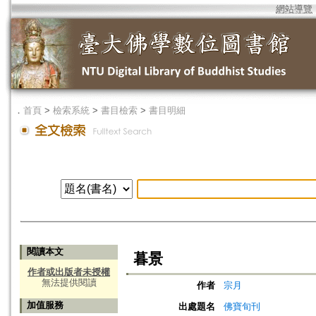
網站導覽
．
首頁
>
檢索系統
>
書目檢索
>
書目明細
閱讀本文
暮景
作者或出版者未授權
無法提供閱讀
作者
宗月
加值服務
出處題名
佛寶旬刊