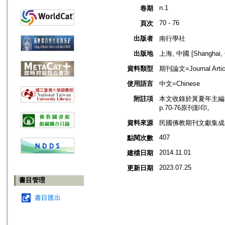
n.1
卷期
70 - 76
頁次
出版者
南行學社
出版地
上海, 中國 [Shanghai, 
資料類型
期刊論文=Journal Artic
使用語言
中文=Chinese
附註項
本文收錄於黃夏年主編，2
p.70-76原刊影印。
資料來源
民國佛教期刊文獻集成補編
407
點閱次數
2014.11.01
建檔日期
2023.07.25
更新日期
書目管理
書目匯出