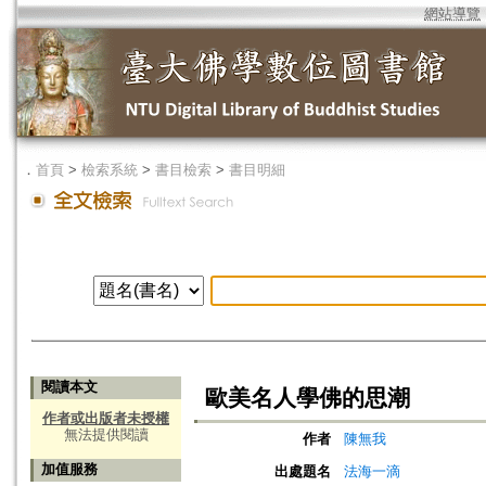
網站導覽
．
首頁
>
檢索系統
>
書目檢索
>
書目明細
閱讀本文
歐美名人學佛的思潮
作者或出版者未授權
無法提供閱讀
作者
陳無我
加值服務
出處題名
法海一滴