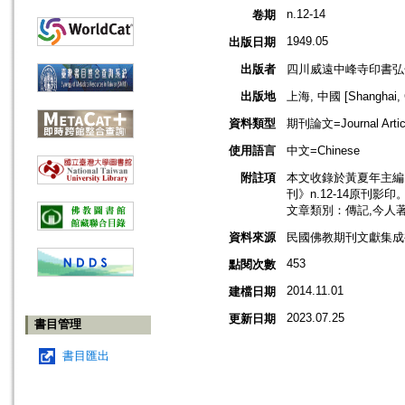
n.12-14
卷期
1949.05
出版日期
出版者
四川威遠中峰寺印書弘
出版地
上海, 中國 [Shanghai, 
資料類型
期刊論文=Journal Artic
使用語言
中文=Chinese
附註項
本文收錄於黃夏年主編，2
刊》n.12-14原刊影印
文章類別：傳記,今人
資料來源
民國佛教期刊文獻集成補編
453
點閱次數
2014.11.01
建檔日期
2023.07.25
更新日期
書目管理
書目匯出