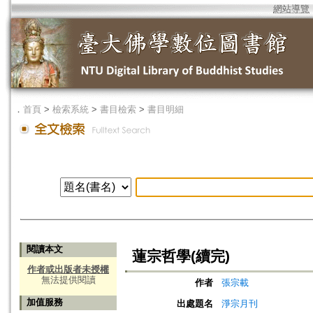
網站導覽
．
首頁
>
檢索系統
>
書目檢索
>
書目明細
閱讀本文
蓮宗哲學(續完)
作者或出版者未授權
無法提供閱讀
作者
張宗載
加值服務
出處題名
淨宗月刊