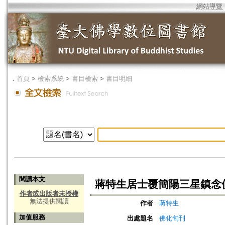
網站導覽
．
首頁
>
檢索系統
>
書目檢索
>
書目明細
閱讀本文
蔣特生居士覆簡陽三星鎮念
作者或出版者未授權
無法提供閱讀
作者
蔣特生
加值服務
出處題名
佛化旬刊