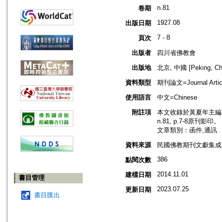
n.81
卷期
1927.08
出版日期
7 - 8
頁次
出版者
四川省佛教會
出版地
北京, 中國 [Peking, Ch
資料類型
期刊論文=Journal Artic
使用語言
中文=Chinese
附註項
本文收錄於黃夏年主編，2
n.81, p.7-8原刊影印。
文章類別：函件,通訊
資料來源
民國佛教期刊文獻集成 v
386
點閱次數
2014.11.01
建檔日期
書目管理
2023.07.25
更新日期
書目匯出