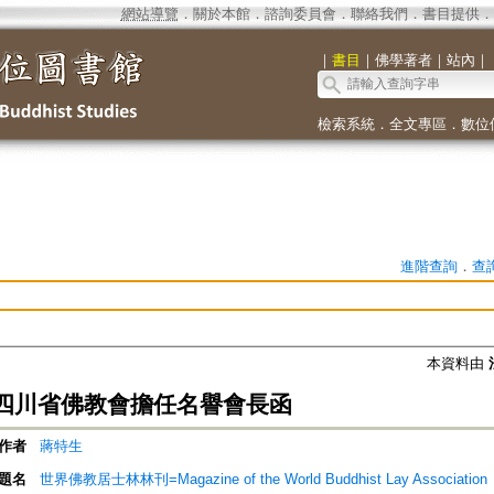
網站導覽
．
關於本館
．
諮詢委員會
．
聯絡我們
．
書目提供
．
｜
書目
｜
佛學著者
｜
站內
｜
檢索系統
．
全文專區
．
數位
進階查詢
．
查
本資料由
四川省佛教會擔任名譽會長函
作者
蔣特生
題名
世界佛教居士林林刊=Magazine of the World Buddhist Lay Association