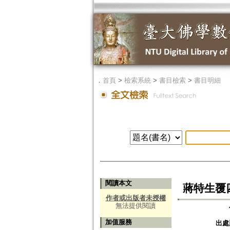
．
首頁
>
檢索系統
>
書目檢索
>
書目明細
閱讀本文
蔣特生覆
作者或出版者未授權
無法提供閱讀
加值服務
出處