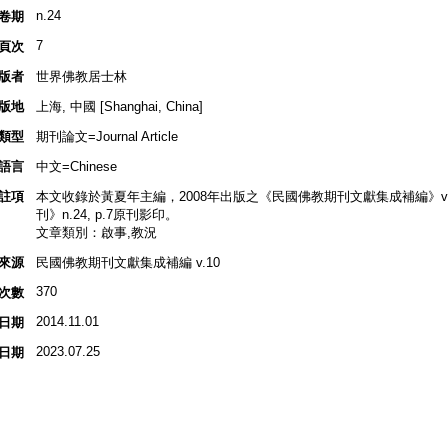
n.24
卷期
7
頁次
版者
世界佛教居士林
版地
上海, 中國 [Shanghai, China]
類型
期刊論文=Journal Article
語言
中文=Chinese
註項
本文收錄於黃夏年主編，2008年出版之《民國佛教期刊文獻集成補編》v.10
刊》n.24, p.7原刊影印。
文章類別：啟事,教況
來源
民國佛教期刊文獻集成補編 v.10
370
次數
2014.11.01
日期
2023.07.25
日期