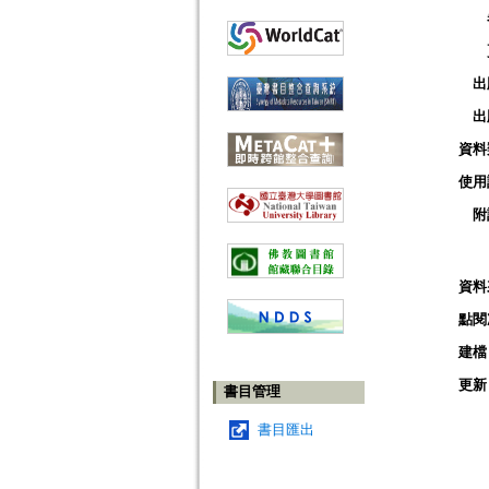
出
出
資料
使用
附
資料
點閱
建檔
更新
書目管理
書目匯出