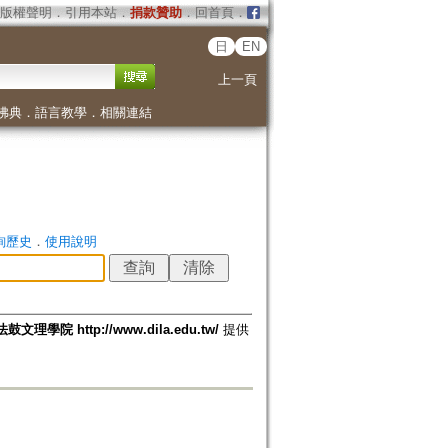
版權聲明
．
引用本站
．
捐款贊助
．
回首頁
．
日
EN
上一頁
佛典
．
語言教學
．
相關連結
詢歷史
．
使用說明
法鼓文理學院 http://www.dila.edu.tw/
提供