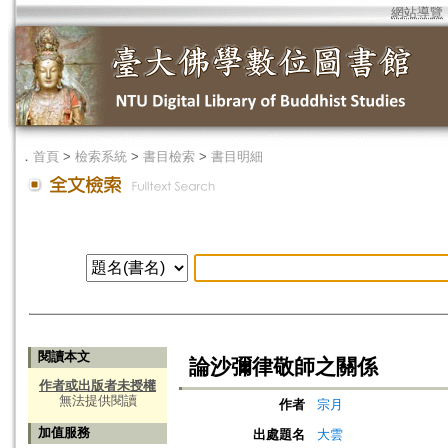
網站導覽
．
首頁
>
檢索系統
>
書目檢索
>
書目明細
閱讀本文
論沙彌律敬師之關係
作者或出版者未授權
無法提供閱讀
作者
宗月
加值服務
出處題名
大雲