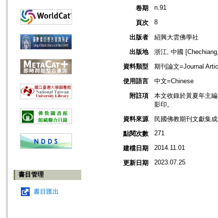
n.91
卷期
8
頁次
出版者
紹興大雲佛學社
出版地
浙江, 中國 [Chechiang,
資料類型
期刊論文=Journal Artic
使用語言
中文=Chinese
附註項
本文收錄於黃夏年主編，2
影印。
資料來源
民國佛教期刊文獻集成補編
271
點閱次數
2014.11.01
建檔日期
2023.07.25
更新日期
書目管理
書目匯出