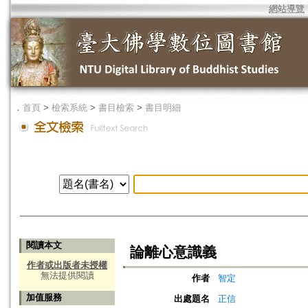
網站導覽
．
首頁
>
檢索系統
>
書目檢索
>
書目明細
閱讀本文
論離心意識義
作者或出版者未授權
無法提供閱讀
作者
智定
加值服務
出處題名
正信