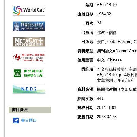
v.5 n.18-19
卷期
1934.02
出版日期
24
頁次
出版者
佛教正信會
出版地
漢口, 中國 [Hankou, Ch
資料類型
期刊論文=Journal Artic
使用語言
中文=Chinese
附註項
本文收錄於黃夏年主編，2
v.5,n.18-19, p.24
文章類別：評論,論著
資料來源
民國佛教期刊文獻集成補編
441
點閱次數
2014.11.01
建檔日期
書目管理
2023.07.25
更新日期
書目匯出