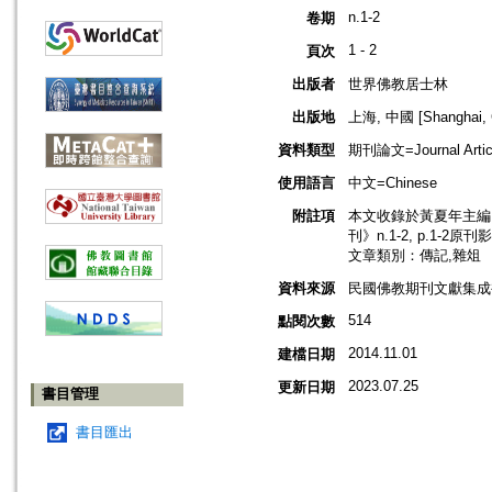
n.1-2
卷期
1 - 2
頁次
出版者
世界佛教居士林
出版地
上海, 中國 [Shanghai, 
資料類型
期刊論文=Journal Artic
使用語言
中文=Chinese
附註項
本文收錄於黃夏年主編，
刊》n.1-2, p.1-2原
文章類別：傳記,雜俎
資料來源
民國佛教期刊文獻集成補
514
點閱次數
2014.11.01
建檔日期
2023.07.25
更新日期
書目管理
書目匯出