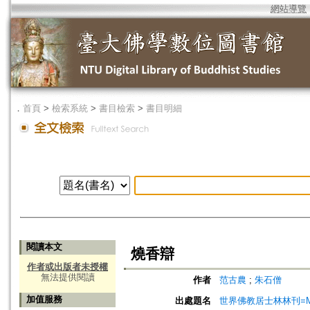
網站導覽
．
首頁
>
檢索系統
>
書目檢索
>
書目明細
閱讀本文
燒香辯
作者或出版者未授權
無法提供閱讀
作者
范古農
;
朱石僧
加值服務
出處題名
世界佛教居士林林刊=Magazine