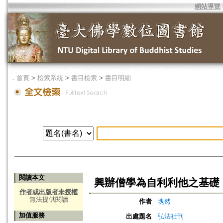
網站導覽
．
首頁
>
檢索系統
>
書目檢索
>
書目明細
閱讀本文
興辦僧學為自利利他之基礎
作者或出版者未授權
無法提供閱讀
作者
塊然
加值服務
出處題名
弘法社刊