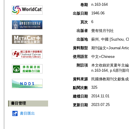
n.163-164
卷期
1946.06
出版日期
6
頁次
出版者
覺有情月刊社
出版地
蘇州, 中國 [Suzhou, Ch
資料類型
期刊論文=Journal Artic
使用語言
中文=Chinese
附註項
本文收錄於黃夏年主編，2
n.163-164, p.6原刊
資料來源
民國佛教期刊文獻集成補編
325
點閱次數
2014.11.01
建檔日期
書目管理
2023.07.25
更新日期
書目匯出