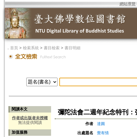
網站導覽
．
首頁
>
檢索系統
>
書目檢索
>
書目明細
閱讀本文
彌陀法會二週年紀念特刊：
作者或出版者未授權
無法提供閱讀
作者
達圓
加值服務
出處題名
覺有情