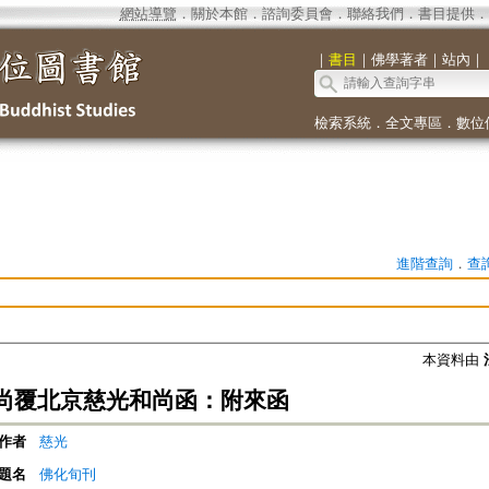
網站導覽
．
關於本館
．
諮詢委員會
．
聯絡我們
．
書目提供
．
｜
書目
｜
佛學著者
｜
站內
｜
檢索系統
．
全文專區
．
數位
進階查詢
．
查
本資料由
尚覆北京慈光和尚函：附來函
作者
慈光
題名
佛化旬刊