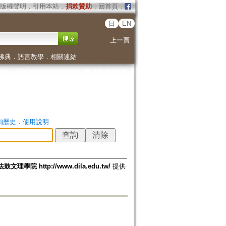
版權聲明
．
引用本站
．
捐款贊助
．
回首頁
．
日
EN
上一頁
佛典
．
語言教學
．
相關連結
詢歷史
．
使用說明
法鼓文理學院 http://www.dila.edu.tw/
提供