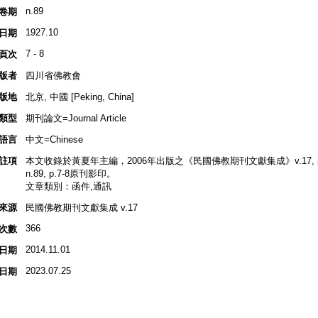
n.89
卷期
1927.10
日期
7 - 8
頁次
版者
四川省佛教會
版地
北京, 中國 [Peking, China]
類型
期刊論文=Journal Article
語言
中文=Chinese
註項
本文收錄於黃夏年主編，2006年出版之《民國佛教期刊文獻集成》v.17, p.3
n.89, p.7-8原刊影印。
文章類別：函件,通訊
來源
民國佛教期刊文獻集成 v.17
366
次數
2014.11.01
日期
2023.07.25
日期