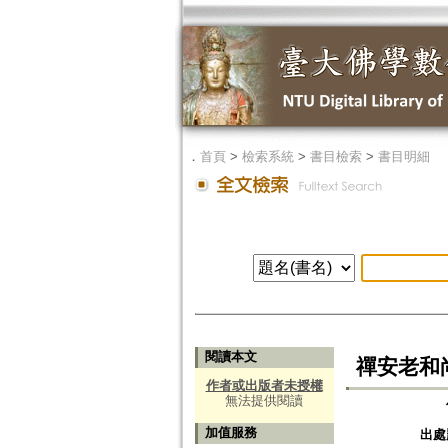
．
首頁
>
檢索系統
>
書目檢索
>
書目明細
閱讀本文
禪安老和
作者或出版者未授權
無法提供閱讀
加值服務
出處