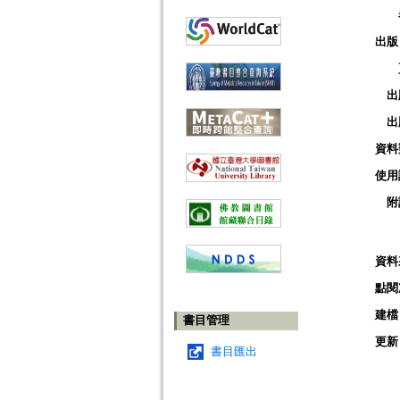
出版
出
出
資料
使用
附
資料
點閱
建檔
書目管理
更新
書目匯出