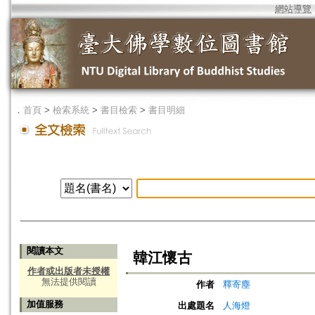
網站導覽
．
首頁
>
檢索系統
>
書目檢索
>
書目明細
閱讀本文
韓江懷古
作者或出版者未授權
無法提供閱讀
作者
釋寄塵
加值服務
出處題名
人海燈