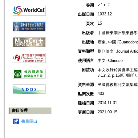
v.1 n.2
卷期
1933.12
出版日期
15
頁次
出版者
中國廣東潮州嶺東佛學
出版地
廣東, 中國 [Guangdong,
資料類型
期刊論文=Journal Artic
使用語言
中文=Chinese
附註項
本文收錄於黃夏年主編，2
v.1,n.2, p.15原刊影印
資料來源
民國佛教期刊文獻集成補編
403
點閱次數
2014.11.01
建檔日期
書目管理
2021.09.15
更新日期
書目匯出