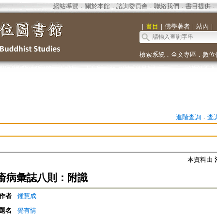
網站導覽
．
關於本館
．
諮詢委員會
．
聯絡我們
．
書目提供
．
｜
書目
｜
佛學著者
｜
站內
｜
檢索系統
．
全文專區
．
數位
進階查詢
．
查
本資料由
瘉病彙誌八則：附識
作者
鍾慧成
題名
覺有情