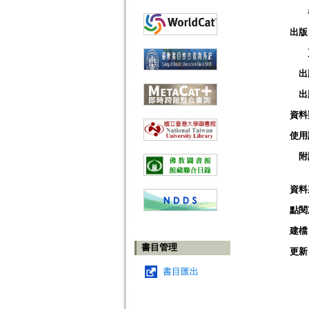
出版
出
出
資料
使用
附
資料
點閱
建檔
書目管理
更新
書目匯出