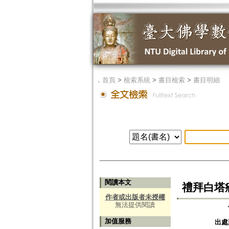
．
首頁
>
檢索系統
>
書目檢索
>
書目明細
閱讀本文
禮拜白塔
作者或出版者未授權
無法提供閱讀
加值服務
出處