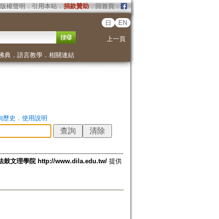
版權聲明
．
引用本站
．
捐款贊助
．
回首頁
．
日
EN
上一頁
佛典
．
語言教學
．
相關連結
詢歷史
．
使用說明
法鼓文理學院 http://www.dila.edu.tw/
提供