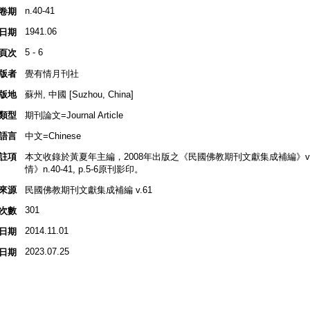
n.40-41
卷期
1941.06
日期
5 - 6
頁次
版者
覺有情月刊社
版地
蘇州, 中國 [Suzhou, China]
類型
期刊論文=Journal Article
語言
中文=Chinese
註項
本文收錄於黃夏年主編，2008年出版之《民國佛教期刊文獻集成補編》v.61, p
情》n.40-41, p.5-6原刊影印。
來源
民國佛教期刊文獻集成補編 v.61
301
次數
2014.11.01
日期
2023.07.25
日期