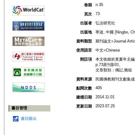
n.35
卷期
73
頁次
出版者
弘法研究社
出版地
寧波, 中國 [Ningbo, Ch
資料類型
期刊論文=Journal Artic
使用語言
中文=Chinese
附註項
本文收錄於黃夏年主編，2
p.73原刊影印。
文章類別：傳記,雜俎
資料來源
民國佛教期刊文獻集成補編
405
點閱次數
2014.11.01
建檔日期
2023.07.25
更新日期
書目管理
書目匯出