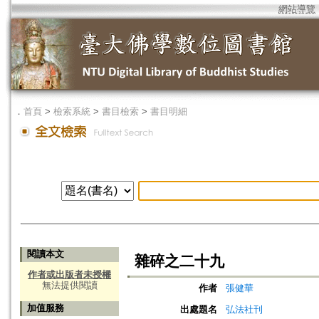
網站導覽
．
首頁
>
檢索系統
>
書目檢索
>
書目明細
閱讀本文
雜碎之二十九
作者或出版者未授權
無法提供閱讀
作者
張健華
加值服務
出處題名
弘法社刊