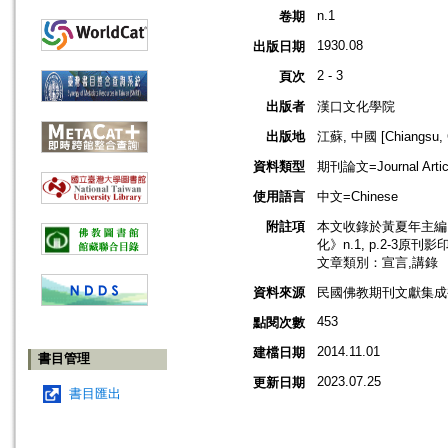
n.1
卷期
1930.08
出版日期
2 - 3
頁次
出版者
漢口文化學院
出版地
江蘇, 中國 [Chiangsu, 
資料類型
期刊論文=Journal Artic
使用語言
中文=Chinese
附註項
本文收錄於黃夏年主編，2
化》n.1, p.2-3原刊影
文章類別：宣言,講錄
資料來源
民國佛教期刊文獻集成補編
453
點閱次數
2014.11.01
建檔日期
書目管理
2023.07.25
更新日期
書目匯出