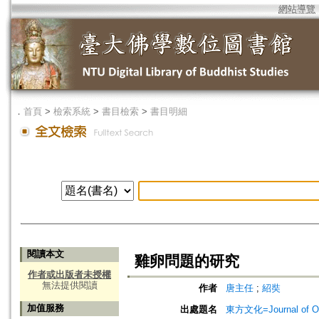
網站導覽
．
首頁
>
檢索系統
>
書目檢索
>
書目明細
閱讀本文
雞卵問題的研究
作者或出版者未授權
無法提供閱讀
作者
唐主任
;
紹奘
加值服務
出處題名
東方文化=Journal of Ori