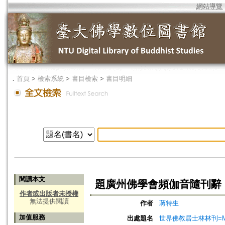
網站導覽
．
首頁
>
檢索系統
>
書目檢索
>
書目明細
閱讀本文
題廣州佛學會頻伽音隨刊辭
作者或出版者未授權
無法提供閱讀
作者
蔣特生
加值服務
出處題名
世界佛教居士林林刊=Magazine