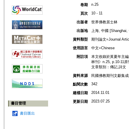
n.25
卷期
10 - 11
頁次
出版者
世界佛教居士林
出版地
上海, 中國 [Shanghai, 
資料類型
期刊論文=Journal Artic
使用語言
中文=Chinese
附註項
本文收錄於黃夏年主編，2
林刊》n.25, p.10-1
文章類別：傳記,詩文
資料來源
民國佛教期刊文獻集成補編
342
點閱次數
2014.11.01
建檔日期
2023.07.25
更新日期
書目管理
書目匯出