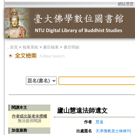
網站導覽
．
首頁
>
檢索系統
>
書目檢索
>
書目明細
閱讀本文
廬山慧遠法師遺文
作者或出版者未授權
無法提供閱讀
作者
慧遠
加值服務
出處題名
天津佛教居士林林刊