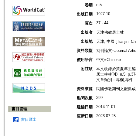
n.5
卷期
1927.10
出版日期
37 - 44
頁次
出版者
天津佛教居士林
出版地
天津, 中國 [Tianjin, Ch
資料類型
期刊論文=Journal Artic
使用語言
中文=Chinese
附註項
本文收錄於黃夏年主編，2
居士林林刊》n.5, p.3
文章類別：專欄,專件
資料來源
民國佛教期刊文獻集成補編
399
點閱次數
2014.11.01
建檔日期
書目管理
2023.07.25
更新日期
書目匯出