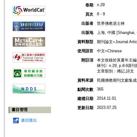
n.29
卷期
8 - 9
頁次
出版者
世界佛教居士林
出版地
上海, 中國 [Shanghai, 
資料類型
期刊論文=Journal Artic
使用語言
中文=Chinese
附註項
本文收錄於黃夏年主編，2
林刊》n.29, p.8-9
文章類別：傳記,詩文
資料來源
民國佛教期刊文獻集成補編
365
點閱次數
2014.11.01
建檔日期
2023.07.25
更新日期
書目管理
書目匯出