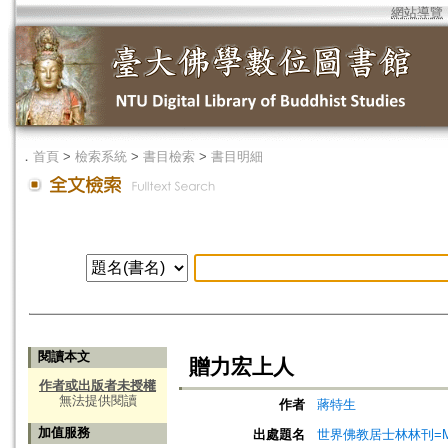
網站導覽
．
首頁
>
檢索系統
>
書目檢索
>
書目明細
閱讀本文
贈力宏上人
作者或出版者未授權
無法提供閱讀
作者
蔣特生
加值服務
出處題名
世界佛教居士林林刊=Magazine