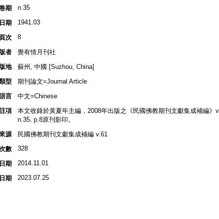
n.35
卷期
1941.03
日期
8
頁次
版者
覺有情月刊社
版地
蘇州, 中國 [Suzhou, China]
類型
期刊論文=Journal Article
語言
中文=Chinese
註項
本文收錄於黃夏年主編，2008年出版之《民國佛教期刊文獻集成補編》v.61, 
n.35, p.8原刊影印。
來源
民國佛教期刊文獻集成補編 v.61
328
次數
2014.11.01
日期
2023.07.25
日期