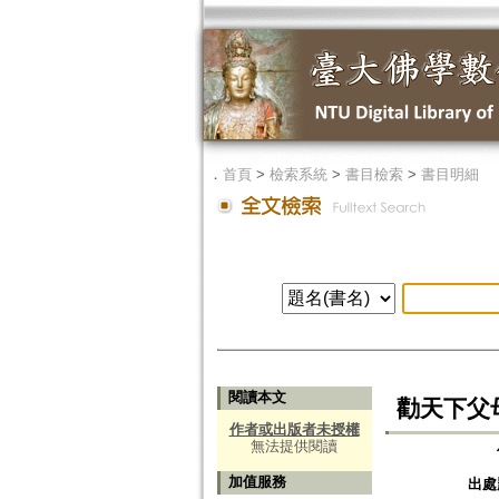
．
首頁
>
檢索系統
>
書目檢索
>
書目明細
閱讀本文
勸天下父
作者或出版者未授權
無法提供閱讀
加值服務
出處