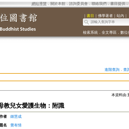
網站導覽
．
關於本館
．
諮詢委員會
．
聯絡我們
．
書目提供
．
｜
書目
｜
佛學著者
｜
站內
｜
檢索系統
．
全文專區
．
數位
進階查詢
．
查
本資料由
母教兒女愛護生物：附識
作者
鍾慧成
題名
覺有情