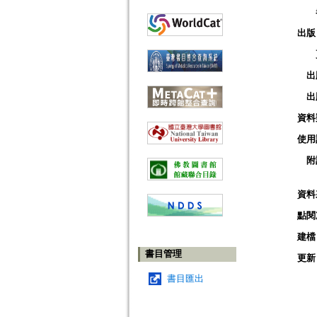
出版
出
出
資料
使用
附
資料
點閱
建檔
書目管理
更新
書目匯出