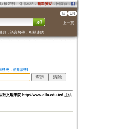
版權聲明
．
引用本站
．
捐款贊助
．
回首頁
．
日
EN
上一頁
佛典
．
語言教學
．
相關連結
詢歷史
．
使用說明
法鼓文理學院 http://www.dila.edu.tw/
提供