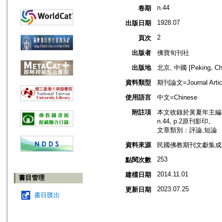
n.44
卷期
1928.07
出版日期
2
頁次
出版者
佛寶旬刊社
出版地
北京, 中國 [Peking, Ch
資料類型
期刊論文=Journal Artic
使用語言
中文=Chinese
附註項
本文收錄於黃夏年主編，2
n.44, p.2原刊影印。
文章類別：評論,短論
資料來源
民國佛教期刊文獻集成補編
253
點閱次數
2014.11.01
建檔日期
書目管理
2023.07.25
更新日期
書目匯出