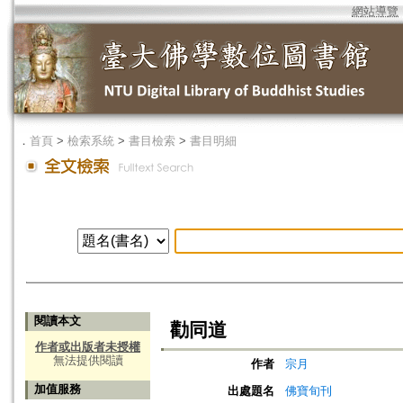
網站導覽
．
首頁
>
檢索系統
>
書目檢索
>
書目明細
閱讀本文
勸同道
作者或出版者未授權
無法提供閱讀
作者
宗月
加值服務
出處題名
佛寶旬刊