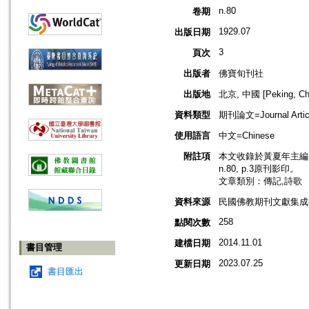
n.80
卷期
1929.07
出版日期
3
頁次
出版者
佛寶旬刊社
出版地
北京, 中國 [Peking, Ch
資料類型
期刊論文=Journal Artic
使用語言
中文=Chinese
附註項
本文收錄於黃夏年主編，2
n.80, p.3原刊影印。
文章類別：傳記,詩歌
資料來源
民國佛教期刊文獻集成補編
258
點閱次數
2014.11.01
建檔日期
書目管理
2023.07.25
更新日期
書目匯出