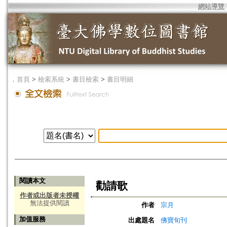
網站導覽
．
首頁
>
檢索系統
>
書目檢索
>
書目明細
閱讀本文
勸請歌
作者或出版者未授權
無法提供閱讀
作者
宗月
加值服務
出處題名
佛寶旬刊