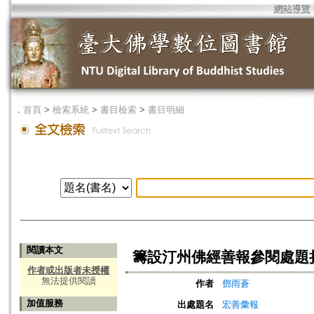
網站導覽
．
首頁
>
檢索系統
>
書目檢索
>
書目明細
閱讀本文
籌設汀州佛經善報參閱處題
作者或出版者未授權
無法提供閱讀
作者
鄧雨蒼
加值服務
出處題名
宏善彙報