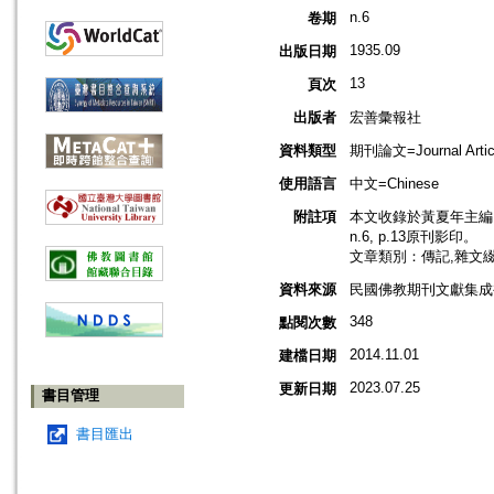
n.6
卷期
1935.09
出版日期
13
頁次
出版者
宏善彙報社
資料類型
期刊論文=Journal Artic
使用語言
中文=Chinese
附註項
本文收錄於黃夏年主編，2
n.6, p.13原刊影印。
文章類別：傳記,雜文
資料來源
民國佛教期刊文獻集成補編
348
點閱次數
2014.11.01
建檔日期
2023.07.25
更新日期
書目管理
書目匯出