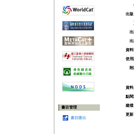
出版
出
出
資料
使用
附
資料
點閱
建檔
書目管理
更新
書目匯出