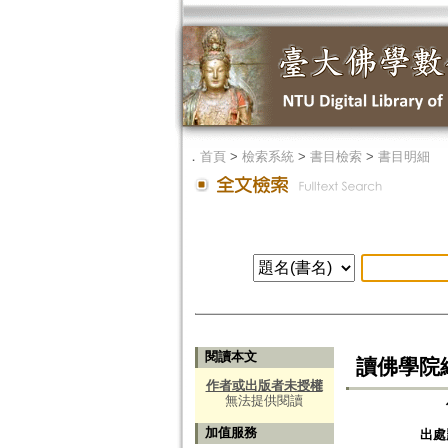
．
首頁
>
檢索系統
>
書目檢索
>
書目明細
閱讀本文
讀佛學院
作者或出版者未授權
無法提供閱讀
加值服務
出處