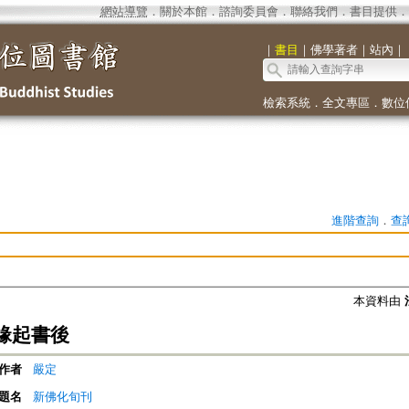
網站導覽
．
關於本館
．
諮詢委員會
．
聯絡我們
．
書目提供
．
｜
書目
｜
佛學著者
｜
站內
｜
檢索系統
．
全文專區
．
數位
進階查詢
．
查
本資料由
緣起書後
作者
嚴定
題名
新佛化旬刊