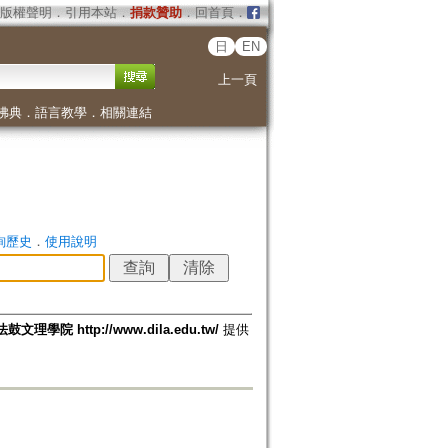
版權聲明
．
引用本站
．
捐款贊助
．
回首頁
．
日
EN
上一頁
佛典
．
語言教學
．
相關連結
詢歷史
．
使用說明
法鼓文理學院 http://www.dila.edu.tw/
提供