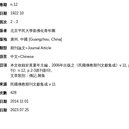
n.12
卷期
1922.10
日期
2 - 3
頁次
版者
北京平民大學新佛化青年團
版地
廣州, 中國 [Guangzhou, China]
類型
期刊論文=Journal Article
語言
中文=Chinese
註項
本文收錄於黃夏年主編，2006年出版之《民國佛教期刊文獻集成》v.11, p.5
刊》n.12, p.2-3原刊影印。
文章類別：傳記,雜集
來源
民國佛教期刊文獻集成 v.11
428
次數
2014.11.01
日期
2023.07.25
日期