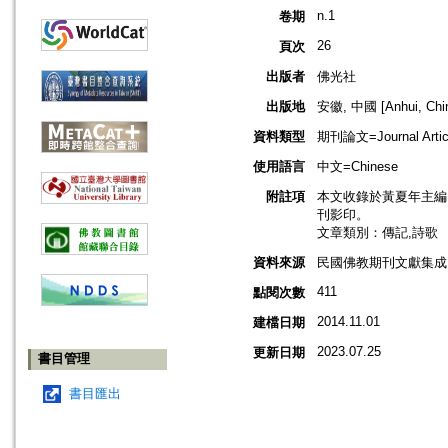
n.1
卷期
26
頁次
出版者
佛光社
出版地
安徽, 中國 [Anhui, Chi
資料類型
期刊論文=Journal Artic
使用語言
中文=Chinese
附註項
本文收錄於黃夏年主編，2
刊影印。
文章類別：傳記,詩歌
資料來源
民國佛教期刊文獻集成 v
411
點閱次數
2014.11.01
建檔日期
2023.07.25
更新日期
書目管理
書目匯出