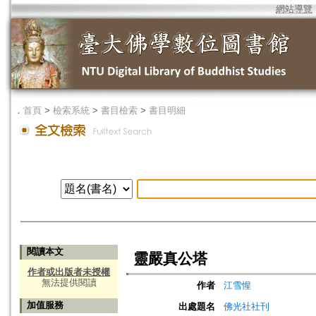
網站導覽
．
首頁
>
檢索系統
>
書目檢索
>
書目明細
閱讀本文
靈嚴真公塔
作者或出版者未授權
無法提供閱讀
作者
江雪惺
加值服務
出處題名
佛光社社刊