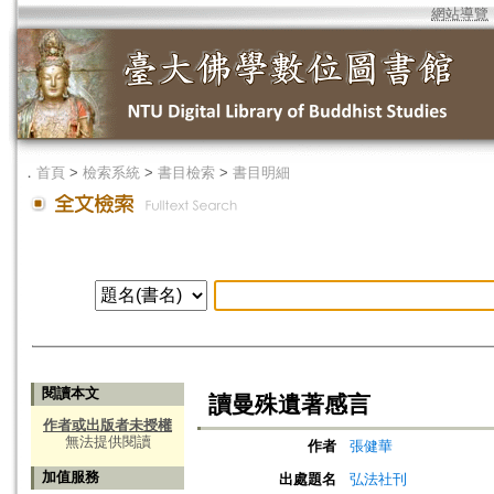
網站導覽
．
首頁
>
檢索系統
>
書目檢索
>
書目明細
閱讀本文
讀曼殊遺著感言
作者或出版者未授權
無法提供閱讀
作者
張健華
加值服務
出處題名
弘法社刊