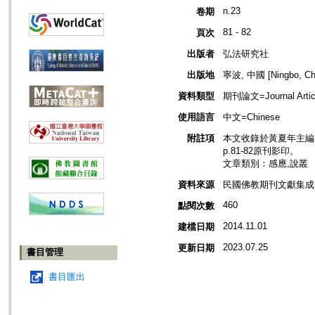
n.23
卷期
81 - 82
頁次
出版者
弘法研究社
出版地
寧波, 中國 [Ningbo, Ch
資料類型
期刊論文=Journal Artic
使用語言
中文=Chinese
附註項
本文收錄於黃夏年主編，2
p.81-82原刊影印。
文章類別：感應,說叢
資料來源
民國佛教期刊文獻集成 v
460
點閱次數
2014.11.01
建檔日期
2023.07.25
更新日期
書目管理
書目匯出