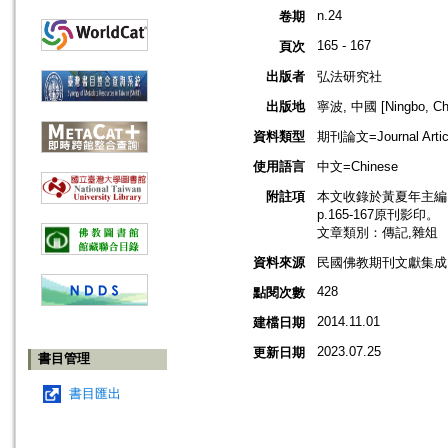
n.24
卷期
165 - 167
頁次
出版者
弘法研究社
出版地
寧波, 中國 [Ningbo, Ch
資料類型
期刊論文=Journal Artic
使用語言
中文=Chinese
附註項
本文收錄於黃夏年主編，2
p.165-167原刊影印。
文章類別：傳記,雜俎
資料來源
民國佛教期刊文獻集成 v
428
點閱次數
2014.11.01
建檔日期
2023.07.25
更新日期
書目管理
書目匯出