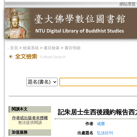
網站導覽
．
首頁
>
檢索系統
>
書目檢索
>
書目明細
閱讀本文
記朱居士生西後踐約報告西
作者或出版者未授權
無法提供閱讀
作者
戒塵
加值服務
出處題名
弘法社刊