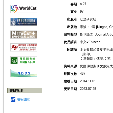
n.27
卷期
97
頁次
出版者
弘法研究社
出版地
寧波, 中國 [Ningbo, Ch
資料類型
期刊論文=Journal Artic
使用語言
中文=Chinese
附註項
本文收錄於黃夏年主編，2
刊影印。
文章類別：傳記,文苑
資料來源
民國佛教期刊文獻集成 v
487
點閱次數
2014.11.01
建檔日期
2023.07.25
更新日期
書目管理
書目匯出