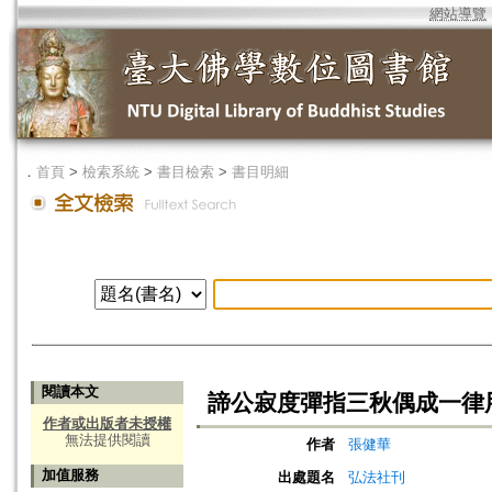
網站導覽
．
首頁
>
檢索系統
>
書目檢索
>
書目明細
閱讀本文
諦公寂度彈指三秋偶成一律
作者或出版者未授權
無法提供閱讀
作者
張健華
加值服務
出處題名
弘法社刊