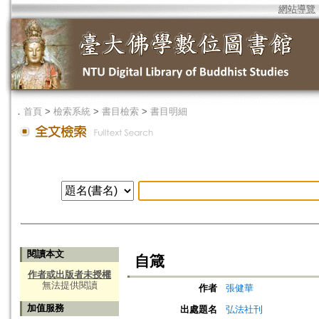
網站導覽
．
首頁
>
檢索系統
>
書目檢索
>
書目明細
閱讀本文
自箴
作者或出版者未授權
無法提供閱讀
作者
張健華
加值服務
出處題名
弘法社刊