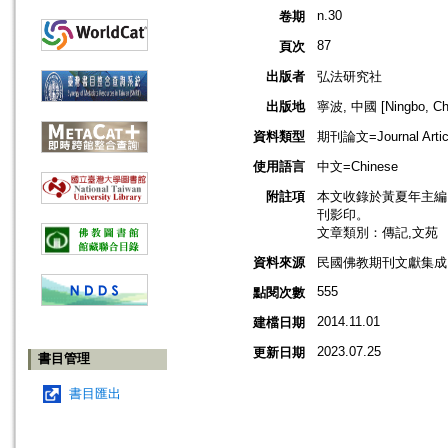
n.30
卷期
87
頁次
出版者
弘法研究社
出版地
寧波, 中國 [Ningbo, Ch
資料類型
期刊論文=Journal Artic
使用語言
中文=Chinese
附註項
本文收錄於黃夏年主編，2
刊影印。
文章類別：傳記,文苑
資料來源
民國佛教期刊文獻集成 v
555
點閱次數
2014.11.01
建檔日期
2023.07.25
更新日期
書目管理
書目匯出