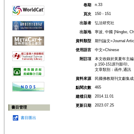
n.33
卷期
150 - 151
頁次
出版者
弘法研究社
出版地
寧波, 中國 [Ningbo, Ch
資料類型
期刊論文=Journal Artic
使用語言
中文=Chinese
附註項
本文收錄於黃夏年主編，2
p.150-151原刊影印。
文章類別：函件,通訊
資料來源
民國佛教期刊文獻集成 v
465
點閱次數
2014.11.01
建檔日期
2023.07.25
更新日期
書目管理
書目匯出