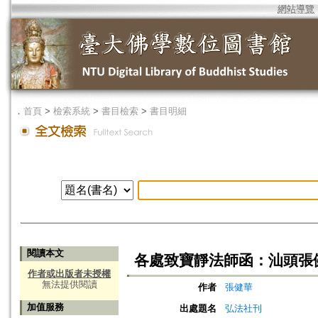
網站導覽
．
首頁
>
檢索系統
>
書目檢索
>
書目明細
閱讀本文
各處致寶靜法師函：汕頭張
作者或出版者未授權
無法提供閱讀
作者
張健華
加值服務
出處題名
弘法社刊