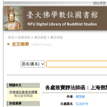
網站導覽
．
首頁
>
檢索系統
>
書目檢索
>
書目明細
閱讀本文
各處致寶靜法師函：上海鄧
作者或出版者未授權
無法提供閱讀
作者
鄧慧載
加值服務
出處題名
弘法社刊