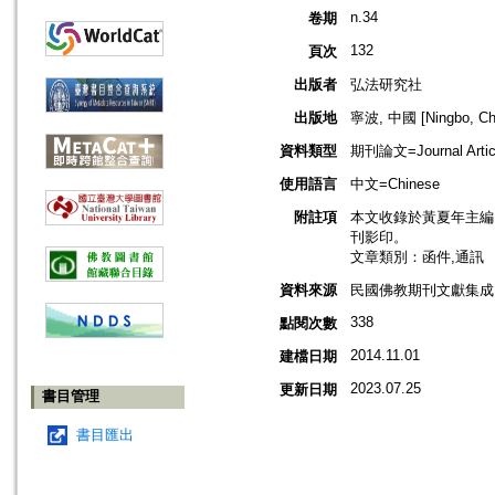
n.34
卷期
132
頁次
出版者
弘法研究社
出版地
寧波, 中國 [Ningbo, Ch
資料類型
期刊論文=Journal Artic
使用語言
中文=Chinese
附註項
本文收錄於黃夏年主編，2
刊影印。
文章類別：函件,通訊
資料來源
民國佛教期刊文獻集成 v
338
點閱次數
2014.11.01
建檔日期
2023.07.25
更新日期
書目管理
書目匯出