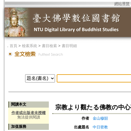
網站導覽
．
首頁
>
檢索系統
>
書目檢索
>
書目明細
閱讀本文
宗教より觀たる佛教の中心
作者或出版者未授權
無法提供閱讀
作者
金山穆韶
加值服務
出處題名
中日密教