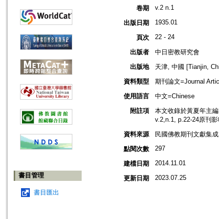
v.2 n.1
卷期
1935.01
出版日期
22 - 24
頁次
出版者
中日密教研究會
出版地
天津, 中國 [Tianjin, Ch
資料類型
期刊論文=Journal Artic
使用語言
中文=Chinese
附註項
本文收錄於黃夏年主編，2
v.2,n.1, p.22-24原
資料來源
民國佛教期刊文獻集成 v
297
點閱次數
2014.11.01
建檔日期
書目管理
2023.07.25
更新日期
書目匯出