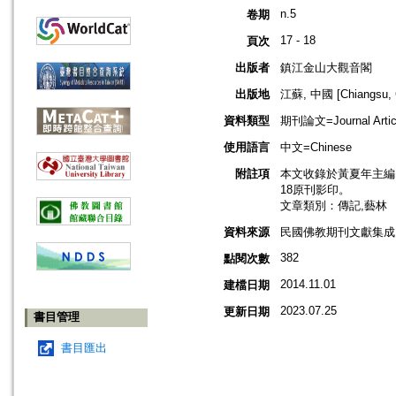
n.5
卷期
17 - 18
頁次
出版者
鎮江金山大觀音閣
出版地
江蘇, 中國 [Chiangsu, 
資料類型
期刊論文=Journal Artic
使用語言
中文=Chinese
附註項
本文收錄於黃夏年主編，20
18原刊影印。
文章類別：傳記,藝林
資料來源
民國佛教期刊文獻集成 v
382
點閱次數
2014.11.01
建檔日期
2023.07.25
更新日期
書目管理
書目匯出