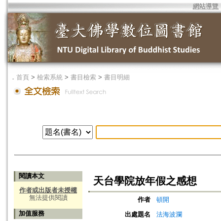
網站導覽
．
首頁
>
檢索系統
>
書目檢索
>
書目明細
閱讀本文
天台學院放年假之感想
作者或出版者未授權
無法提供閱讀
作者
頓開
加值服務
出處題名
法海波瀾