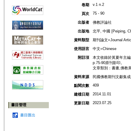
v.1 n.2
卷期
75 - 90
頁次
出版者
佛教評論社
出版地
北平, 中國 [Peiping, Ch
資料類型
期刊論文=Journal Artic
使用語言
中文=Chinese
附註項
本文收錄於黃夏年主編，20
p.75-90原刊影印。
文章類別：書畫,佛教
資料來源
民國佛教期刊文獻集成 v
409
點閱次數
2014.11.01
建檔日期
2023.07.25
更新日期
書目管理
書目匯出