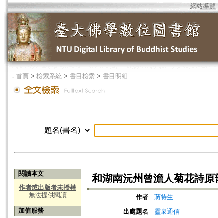
網站導覽
．
首頁
>
檢索系統
>
書目檢索
>
書目明細
閱讀本文
和湖南沅州曾澹人菊花詩原
作者或出版者未授權
無法提供閱讀
作者
蔣特生
加值服務
出處題名
靈泉通信