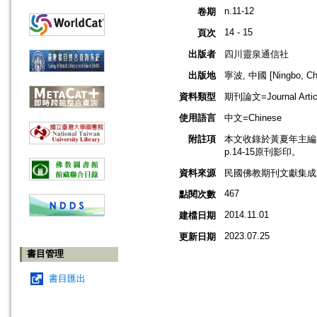
n.11-12
卷期
14 - 15
頁次
出版者
四川靈泉通信社
出版地
寧波, 中國 [Ningbo, Ch
資料類型
期刊論文=Journal Artic
使用語言
中文=Chinese
附註項
本文收錄於黃夏年主編，20
p.14-15原刊影印。
資料來源
民國佛教期刊文獻集成 v
467
點閱次數
2014.11.01
建檔日期
2023.07.25
更新日期
書目管理
書目匯出