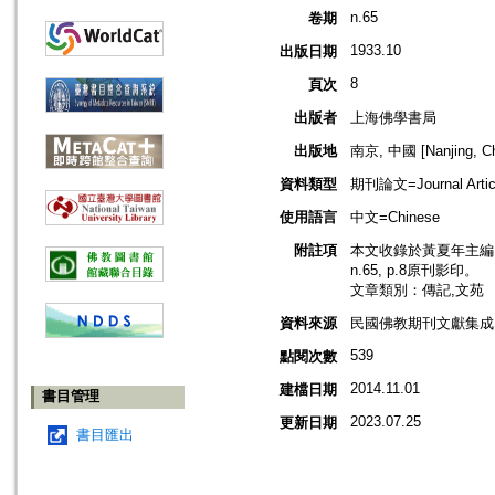
n.65
卷期
1933.10
出版日期
8
頁次
出版者
上海佛學書局
出版地
南京, 中國 [Nanjing, Ch
資料類型
期刊論文=Journal Artic
使用語言
中文=Chinese
附註項
本文收錄於黃夏年主編，2
n.65, p.8原刊影印。
文章類別：傳記,文苑
資料來源
民國佛教期刊文獻集成 v
539
點閱次數
2014.11.01
建檔日期
書目管理
2023.07.25
更新日期
書目匯出