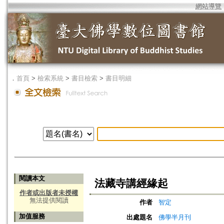
網站導覽
．
首頁
>
檢索系統
>
書目檢索
>
書目明細
閱讀本文
法藏寺講經緣起
作者或出版者未授權
無法提供閱讀
作者
智定
加值服務
出處題名
佛學半月刊