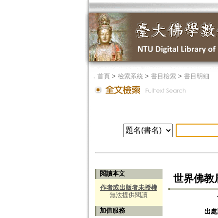
．
首頁
>
檢索系統
>
書目檢索
>
書目明細
閱讀本文
世界佛教
作者或出版者未授權
無法提供閱讀
加值服務
出處