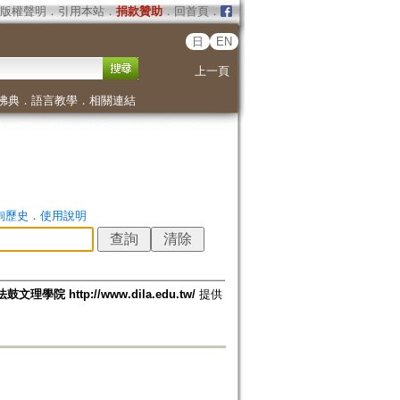
版權聲明
．
引用本站
．
捐款贊助
．
回首頁
．
日
EN
上一頁
佛典
．
語言教學
．
相關連結
詢歷史
．
使用說明
法鼓文理學院 http://www.dila.edu.tw/
提供