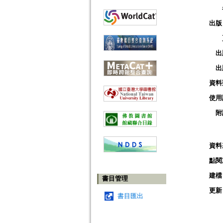
出版
出
出
資料
使用
附
資料
點閱
建檔
書目管理
更新
書目匯出