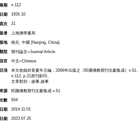
n.112
卷期
1935.10
日期
21
頁次
版者
上海佛學書局
版地
南京, 中國 [Nanjing, China]
類型
期刊論文=Journal Article
語言
中文=Chinese
註項
本文收錄於黃夏年主編，2006年出版之《民國佛教期刊文獻集成》v.51, p.
n.112, p.21原刊影印。
文章類別：啟事,啟事
來源
民國佛教期刊文獻集成 v.51
554
次數
2014.11.01
日期
2023.07.25
日期