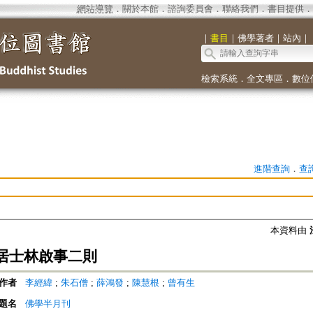
網站導覽
．
關於本館
．
諮詢委員會
．
聯絡我們
．
書目提供
．
｜
書目
｜
佛學著者
｜
站內
｜
檢索系統
．
全文專區
．
數位
進階查詢
．
查
本資料由
居士林啟事二則
作者
李經緯
;
朱石僧
;
薛鴻發
;
陳慧根
;
曾有生
題名
佛學半月刊