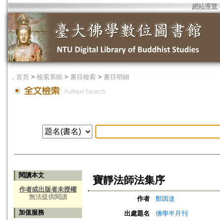
網站導覽
．
首頁
>
檢索系統
>
書目檢索
>
書目明細
閱讀本文
寶靜法師法集序
作者或出版者未授權
無法提供閱讀
作者
鄭因達
加值服務
出處題名
佛學半月刊