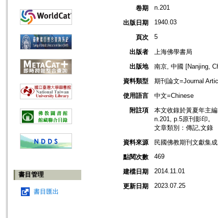
n.201
卷期
1940.03
出版日期
5
頁次
出版者
上海佛學書局
出版地
南京, 中國 [Nanjing, Ch
資料類型
期刊論文=Journal Artic
使用語言
中文=Chinese
附註項
本文收錄於黃夏年主編，2
n.201, p.5原刊影印。
文章類別：傳記,文錄
資料來源
民國佛教期刊文獻集成 v
469
點閱次數
2014.11.01
建檔日期
書目管理
2023.07.25
更新日期
書目匯出