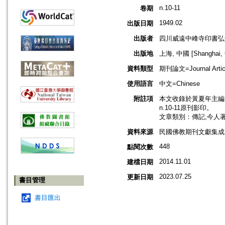
n.10-11
卷期
1949.02
出版日期
出版者
四川威遠中峰寺印書弘
出版地
上海, 中國 [Shanghai, 
資料類型
期刊論文=Journal Artic
使用語言
中文=Chinese
附註項
本文收錄於黃夏年主編，2
n.10-11原刊影印。
文章類別：傳記,今人
資料來源
民國佛教期刊文獻集成 v
448
點閱次數
2014.11.01
建檔日期
2023.07.25
更新日期
書目管理
書目匯出