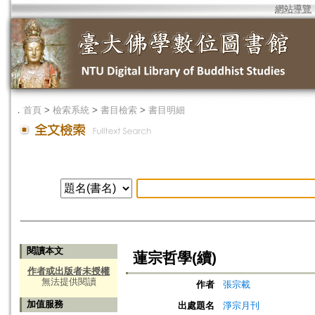
網站導覽
．
首頁
>
檢索系統
>
書目檢索
>
書目明細
閱讀本文
蓮宗哲學(續)
作者或出版者未授權
無法提供閱讀
作者
張宗載
加值服務
出處題名
淨宗月刊