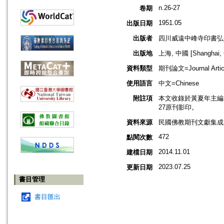
n.26-27
卷期
1951.05
出版日期
出版者
四川威遠中峰寺印書弘
出版地
上海, 中國 [Shanghai, 
資料類型
期刊論文=Journal Artic
使用語言
中文=Chinese
附註項
本文收錄於黃夏年主編，20
27原刊影印。
資料來源
民國佛教期刊文獻集成 v
472
點閱次數
2014.11.01
建檔日期
2023.07.25
更新日期
書目管理
書目匯出