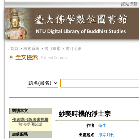
網站導覽
．
首頁
>
檢索系統
>
書目檢索
>
書目明細
閱讀本文
妙契時機的淨土宗
作者或出版者未授權
無法提供閱讀
作者
蓮生
加值服務
出處題名
淨宗月刊