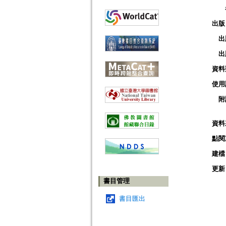
出版
出
出
資料
使用
附
資料
點閱
建檔
更新
書目管理
書目匯出