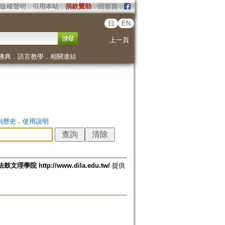
版權聲明
．
引用本站
．
捐款贊助
．
回首頁
．
日
EN
上一頁
佛典
．
語言教學
．
相關連結
詢歷史
．
使用說明
法鼓文理學院 http://www.dila.edu.tw/
提供