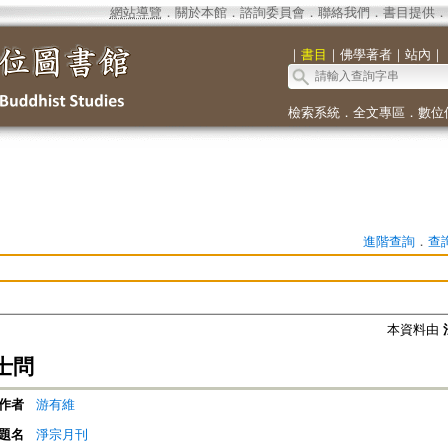
網站導覽
．
關於本館
．
諮詢委員會
．
聯絡我們
．
書目提供
．
｜
書目
｜
佛學著者
｜
站內
｜
檢索系統
．
全文專區
．
數位
進階查詢
．
查
本資料由
士問
作者
游有維
題名
淨宗月刊