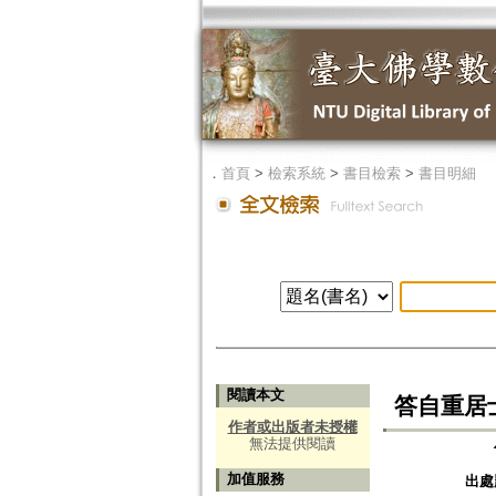
．
首頁
>
檢索系統
>
書目檢索
>
書目明細
閱讀本文
答自重居
作者或出版者未授權
無法提供閱讀
加值服務
出處