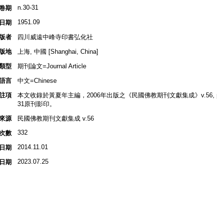
n.30-31
卷期
1951.09
日期
版者
四川威遠中峰寺印書弘化社
版地
上海, 中國 [Shanghai, China]
類型
期刊論文=Journal Article
語言
中文=Chinese
註項
本文收錄於黃夏年主編，2006年出版之《民國佛教期刊文獻集成》v.56, p.2
31原刊影印。
來源
民國佛教期刊文獻集成 v.56
332
次數
2014.11.01
日期
2023.07.25
日期