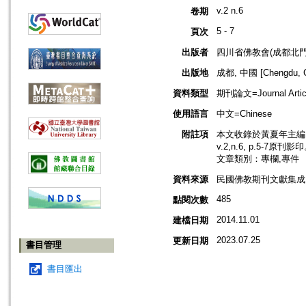
v.2 n.6
卷期
5 - 7
頁次
出版者
四川省佛教會(成都北門
出版地
成都, 中國 [Chengdu, C
資料類型
期刊論文=Journal Artic
使用語言
中文=Chinese
附註項
本文收錄於黃夏年主編，2
v.2,n.6, p.5-7原刊影
文章類別：專欄,專件
資料來源
民國佛教期刊文獻集成 v
485
點閱次數
2014.11.01
建檔日期
2023.07.25
更新日期
書目管理
書目匯出