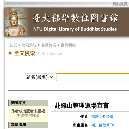
網站導覽
．
首頁
>
檢索系統
>
書目檢索
>
書目明細
閱讀本文
赴雞山整理道場宣言
作者或出版者未授權
無法提供閱讀
作者
戒塵
;
蔡榮謙
加值服務
出處題名
四川佛教月刊