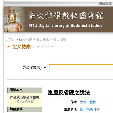
網站導覽
．
首頁
>
檢索系統
>
書目檢索
>
書目明細
閱讀本文
重慶反省院之說法
作者或出版者未授權
無法提供閱讀
作者
太虛
;
慧松
加值服務
出處題名
四川佛教月刊