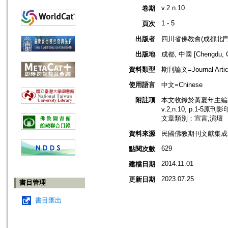
v.2 n.10
卷期
1 - 5
頁次
出版者
四川省佛教會(成都北門
出版地
成都, 中國 [Chengdu, C
資料類型
期刊論文=Journal Artic
使用語言
中文=Chinese
附註項
本文收錄於黃夏年主編，2
v.2,n.10, p.1-5原刊
文章類別：宣言,演壇
資料來源
民國佛教期刊文獻集成 v
629
點閱次數
2014.11.01
建檔日期
2023.07.25
更新日期
書目管理
書目匯出