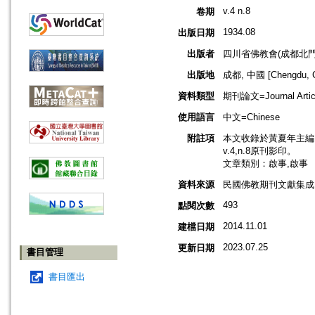
v.4 n.8
卷期
1934.08
出版日期
出版者
四川省佛教會(成都北門
出版地
成都, 中國 [Chengdu, C
資料類型
期刊論文=Journal Artic
使用語言
中文=Chinese
附註項
本文收錄於黃夏年主編，2
v.4,n.8原刊影印。
文章類別：啟事,啟事
資料來源
民國佛教期刊文獻集成 v
493
點閱次數
2014.11.01
建檔日期
2023.07.25
更新日期
書目管理
書目匯出