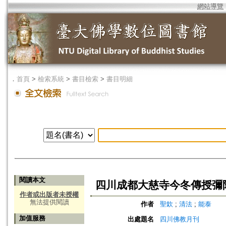
網站導覽
．
首頁
>
檢索系統
>
書目檢索
>
書目明細
閱讀本文
四川成都大慈寺今冬傳授彌
作者或出版者未授權
無法提供閱讀
作者
聖欽
;
清法
;
能泰
加值服務
出處題名
四川佛教月刊