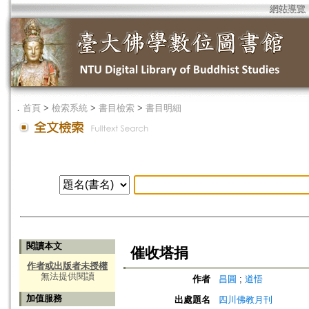
網站導覽
．
首頁
>
檢索系統
>
書目檢索
>
書目明細
閱讀本文
催收塔捐
作者或出版者未授權
無法提供閱讀
作者
昌圓
;
道悟
加值服務
出處題名
四川佛教月刊