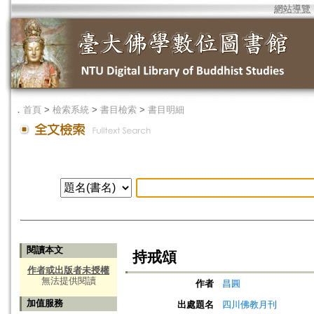
網站導覽
．
首頁
>
檢索系統
>
書目檢索
>
書目明細
閱讀本文
持戒頌
作者或出版者未授權
無法提供閱讀
作者
昌圓
加值服務
出處題名
四川佛教月刊