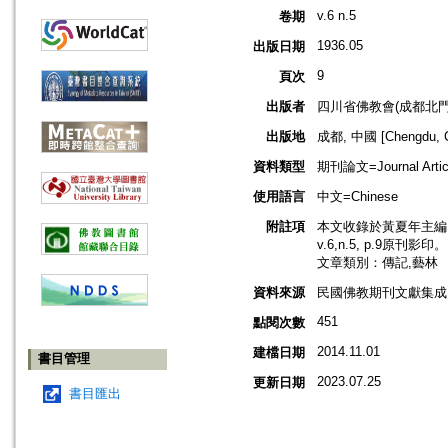
v.6 n.5
卷期
1936.05
出版日期
9
頁次
出版者
四川省佛教會(成都北門
出版地
成都, 中國 [Chengdu, C
資料類型
期刊論文=Journal Artic
使用語言
中文=Chinese
附註項
本文收錄於黃夏年主編，2
v.6,n.5, p.9原刊影印。
文章類別：傳記,藝林
資料來源
民國佛教期刊文獻集成 v
451
點閱次數
2014.11.01
建檔日期
書目管理
2023.07.25
更新日期
書目匯出